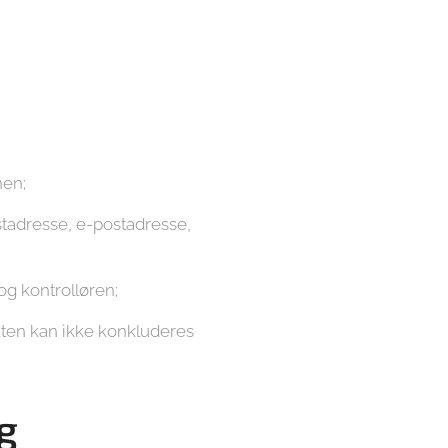
nen;
stadresse, e-postadresse,
og kontrolløren;
akten kan ikke konkluderes
g