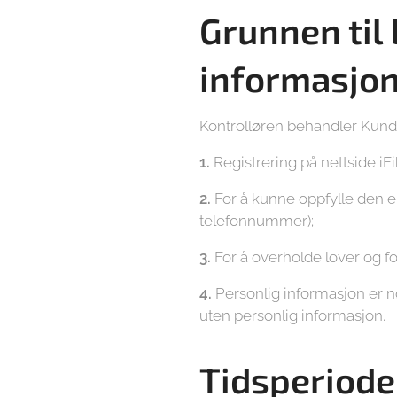
Grunnen til
informasjo
Kontrolløren behandler Kunde
1.
Registrering på nettside i
2.
For å kunne oppfylle den e
telefonnummer);
3.
For å overholde lover og f
4.
Personlig informasjon er n
uten personlig informasjon.
Tidsperioden