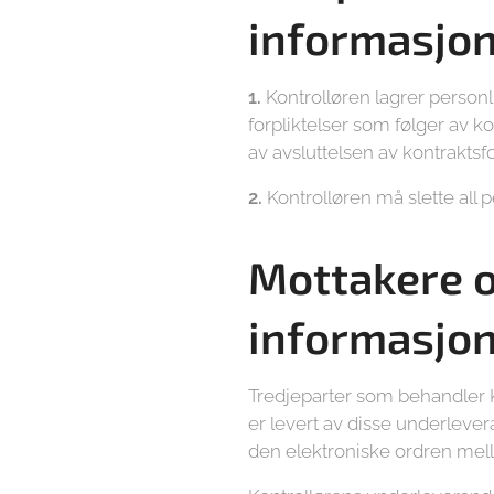
informasjo
1.
Kontrolløren lagrer personl
forpliktelser som følger av k
av avsluttelsen av kontraktsf
2.
Kontrolløren må slette all 
Mottakere o
informasjo
Tredjeparter som behandler K
er levert av disse underleve
den elektroniske ordren mel