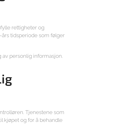
ylle rettigheter og
-års tidsperiode som følger
g av personlig informasjon.
ig
ntrolløren. Tjenestene som
l kjøpet og for å behandle