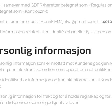
r, i samsvar med GDPR (heretter betegnet som «Regulasjone
tegnet som «Kontrollør»);
ntrolløren er: e-post: Henrik.M.Mjelva@gmail.com, tlf:
4010
informasjon relatert til en identifiserbar eller fysisk person.
ersonlig informasjon
rsonlig informasjon som er mottatt mot Kundens godkjenne
pet og den elektroniske ordren som opprettes i nettbutikken
 identifiserbar informasjon og kontaktinformasjon til Kun
;
sonlig informasjon for frakt og for å holde regnskap og f
i en tidsperiode som er godkjent av loven.