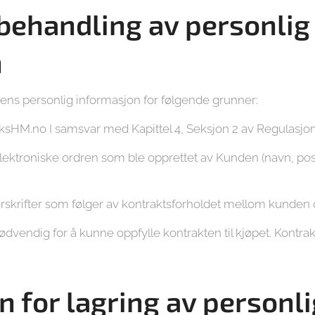
 behandling av personlig
n
ns personlig informasjon for følgende grunner:
FiksHM.no I samsvar med Kapittel 4, Seksjon 2 av Regulasjo
lektroniske ordren som ble opprettet av Kunden (navn, po
orskrifter som følger av kontraktsforholdet mellom kunden 
ødvendig for å kunne oppfylle kontrakten til kjøpet. Kontr
 for lagring av personli