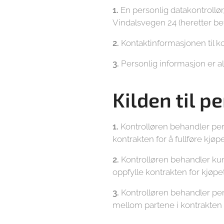
1.
En personlig datakontrollø
Vindalsvegen 24 (heretter be
2.
Kontaktinformasjonen til ko
3.
Personlig informasjon er all 
Kilden til p
1.
Kontrolløren behandler pe
kontrakten for å fullføre kjø
2.
Kontrolløren behandler kun
oppfylle kontrakten for kjøpet
3.
Kontrolløren behandler per
mellom partene i kontrakten 