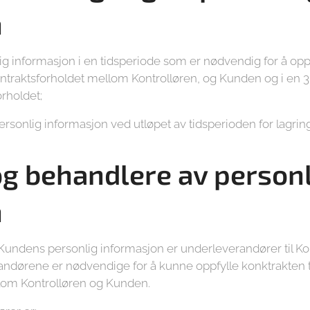
n
ig informasjon i en tidsperiode som er nødvendig for å oppf
ontraktsforholdet mellom Kontrolløren, og Kunden og i en 3
orholdet;
personlig informasjon ved utløpet av tidsperioden for lagrin
g behandlere av personl
n
undens personlig informasjon er underleverandører til Ko
randørene er nødvendige for å kunne oppfylle konktrakten ti
lom Kontrolløren og Kunden.